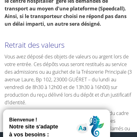
le centre hospitalier gére les demandes de
transport au moyen d'une plateforme (Speedcall).
Ainsi, si le transporteur choisi ne répond pas dans
un délai imparti, un autre sera désigné.
Retrait des valeurs
Vous avez déposé des objets de valeurs ou argent lors de
votre entrée. Ces dépôts vous seront restitués au service
des admissions ou au guichet de la Trésorerie Principale (3
avenue Laure, Bp 102, 23000 GUÉRET – du lundi au
vendredi de 8h30 à 12h00 et de 13h30 à 16h00) sur
production du reçu délivré lors du dépôt et d’un justificatif
d’identité.
Le jour de votre départ, renseignez-vous auprès du cadre
ou de l’infirmier du service qui vous aidera dans les
démarches à suivre. Les objets de valeur non réclamés ou
abandonnés sont remis, un an après votre sortie, à la