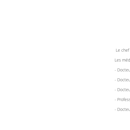
Le chef 
Les méde
- Docteu
- Docte
- Docte
- Profe
- Docte