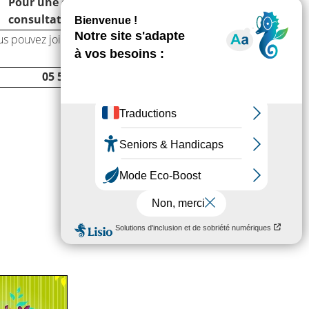
Pour une question ou une
consultation en urgences
s pouvez joindre la sage-femme de
garde
05 55 51 87 75